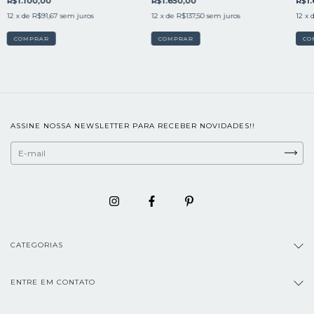
R$1.100,00
R$1.650,00
R$1.
12
x de
R$91,67
sem juros
12
x de
R$137,50
sem juros
12
x 
COMPRAR
COMPRAR
CO
ASSINE NOSSA NEWSLETTER PARA RECEBER NOVIDADES!!
CATEGORIAS
ENTRE EM CONTATO