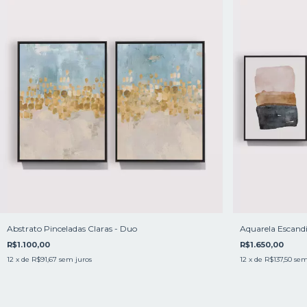
Abstrato Pinceladas Claras - Duo
Aquarela Escandi
R$1.100,00
R$1.650,00
12
x de
R$91,67
sem juros
12
x de
R$137,50
sem