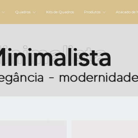
s
Quadros
Kits de Quadros
Produtos
Atacado de 