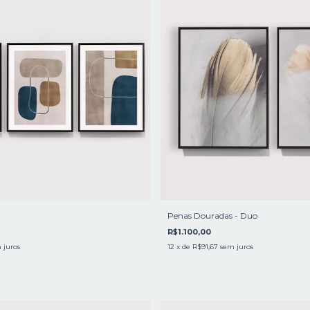
Penas Douradas - Duo
R$1.100,00
 juros
12
x de
R$91,67
sem juros