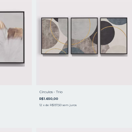
Círculos - Trio
R$1.650,00
12
x de
R$137,50
sem juros