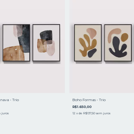
nava - Trio
Boho Formas - Trio
R$1.650,00
 juros
12
x de
R$137,50
sem juros