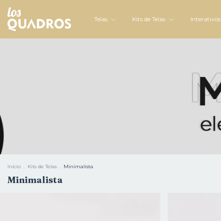
Telas
Kits de Telas
Interativo
Início
.
Kits de Telas
.
Minimalista
Minimalista