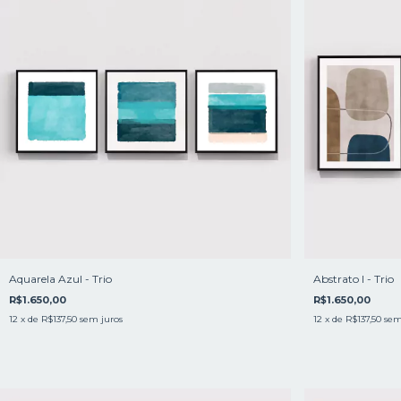
Aquarela Azul - Trio
Abstrato l - Trio
R$1.650,00
R$1.650,00
12
x de
R$137,50
sem juros
12
x de
R$137,50
sem