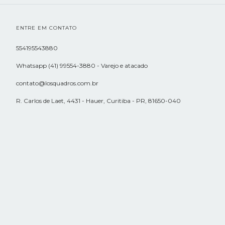
ENTRE EM CONTATO
554195543880
Whatsapp (41) 99554-3880 - Varejo e atacado
contato@losquadros.com.br
R. Carlos de Laet, 4431 - Hauer, Curitiba - PR, 81650-040