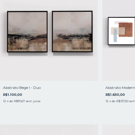
Abstrato Bege I - Duo
Abstrato Moderno
R$1.100,00
R$1.650,00
12
x de
R$91,67
sem juros
12
x de
R$137,50
sem