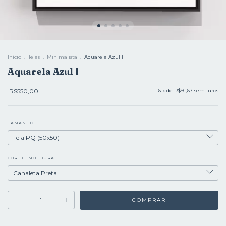
Início
.
Telas
.
Minimalista
.
Aquarela Azul l
Aquarela Azul l
R$550,00
6
x de
R$91,67
sem juros
TAMANHO
COR DE MOLDURA