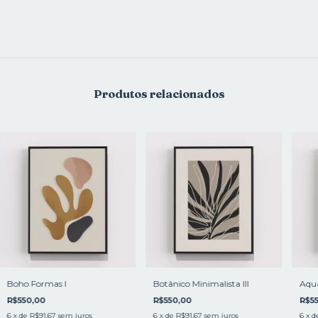
Produtos relacionados
Boho Formas l
Botânico Minimalista lll
Aqua
R$550,00
R$550,00
R$5
6
x de
R$91,67
sem juros
6
x de
R$91,67
sem juros
6
x d