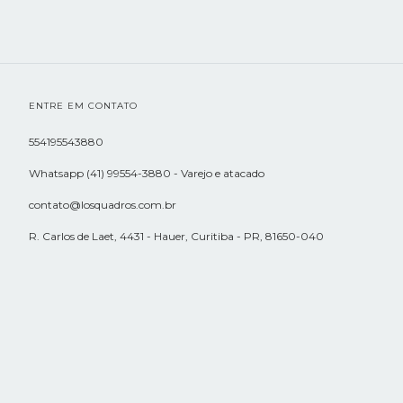
ENTRE EM CONTATO
554195543880
Whatsapp (41) 99554-3880 - Varejo e atacado
contato@losquadros.com.br
R. Carlos de Laet, 4431 - Hauer, Curitiba - PR, 81650-040