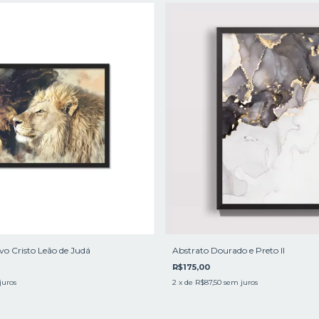
o Cristo Leão de Judá
Abstrato Dourado e Preto ll
R$175,00
juros
2
x de
R$87,50
sem juros