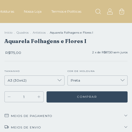
Molduras
Nossa Loja
Termos e Políticas
0
Início
.
Quadros
.
Artísticos
.
Aquarela Folhagens e Flores I
Aquarela Folhagens e Flores I
R$175,00
2
x de
R$87,50
sem juros
TAMANHO
COR DE MOLDURA
MEIOS DE PAGAMENTO
MEIOS DE ENVIO