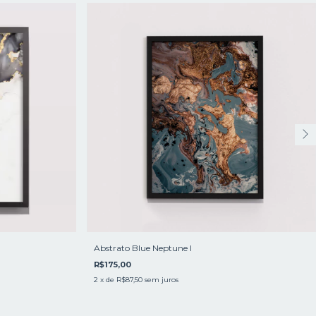
Abstrato Blue Neptune I
R$175,00
2
x de
R$87,50
sem juros