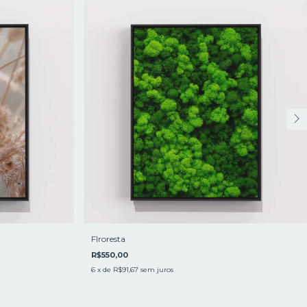
Flroresta
R$550,00
6
x de
R$91,67
sem juros