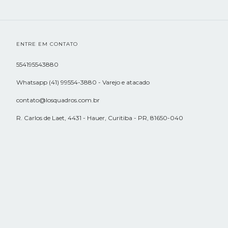
ENTRE EM CONTATO
554195543880
Whatsapp (41) 99554-3880 - Varejo e atacado
contato@losquadros.com.br
R. Carlos de Laet, 4431 - Hauer, Curitiba - PR, 81650-040