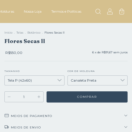
Molduras
Nossa Loja
Termos e Políticas
0
Início
.
Telas
.
Botânico
.
Flores Secas ll
Flores Secas ll
R$550,00
6
x de
R$91,67
sem juros
TAMANHO
COR DE MOLDURA
MEIOS DE PAGAMENTO
MEIOS DE ENVIO