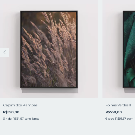
Capim dos Pampas
Folhas Verdes II
R$550,00
R$550,00
6
x de
R$91,67
sem juros
6
x de
R$91,67
sem 