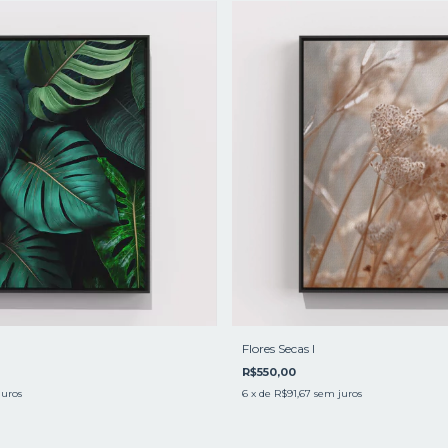
Flores Secas l
R$550,00
juros
6
x de
R$91,67
sem juros