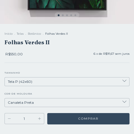
Início
.
Telas
.
Botânico
.
Folhas Verdes II
Folhas Verdes II
R$550,00
6
x de
R$91,67
sem juros
TAMANHO
COR DE MOLDURA