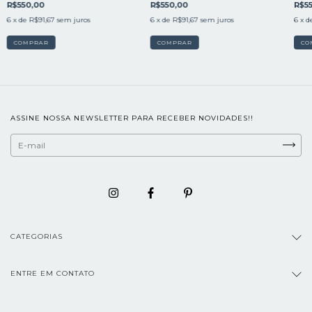
R$550,00
R$550,00
R$5
6
x de
R$91,67
sem juros
6
x de
R$91,67
sem juros
6
x d
COMPRAR
COMPRAR
CO
ASSINE NOSSA NEWSLETTER PARA RECEBER NOVIDADES!!
CATEGORIAS
ENTRE EM CONTATO