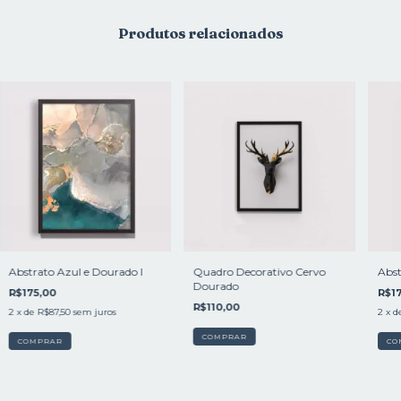
Produtos relacionados
Abstrato Azul e Dourado l
Quadro Decorativo Cervo
Abst
Dourado
R$175,00
R$17
R$110,00
2
x de
R$87,50
sem juros
2
x d
COMPRAR
COMPRAR
CO