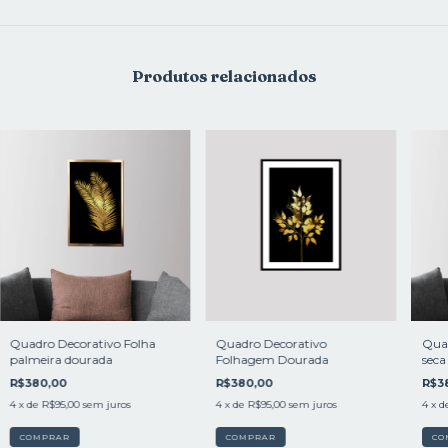
Produtos relacionados
Quadro Decorativo Folha
Quadro Decorativo
Quad
palmeira dourada
Folhagem Dourada
seca
R$380,00
R$380,00
R$3
4
x de
R$95,00
sem juros
4
x de
R$95,00
sem juros
4
x d
COMPRAR
COMPRAR
CO