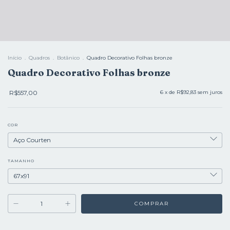
Início
.
Quadros
.
Botânico
.
Quadro Decorativo Folhas bronze
Quadro Decorativo Folhas bronze
R$557,00
6
x de
R$92,83
sem juros
COR
TAMANHO