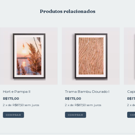
Produtos relacionados
Hort e Pampa II
Trama Bambu Dourado I
Cap
R$175,00
R$175,00
R$17
2
x de
R$87,50
sem juros
2
x de
R$87,50
sem juros
2
x d
COMPRAR
COMPRAR
CO