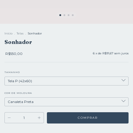
Início
.
Telas
.
Sonhador
Sonhador
R$550,00
6
x de
R$91,67
sem juros
TAMANHO
COR DE MOLDURA