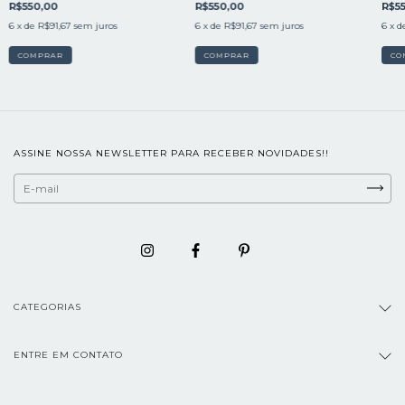
R$550,00
R$550,00
R$5
6
x de
R$91,67
sem juros
6
x de
R$91,67
sem juros
6
x d
COMPRAR
COMPRAR
CO
ASSINE NOSSA NEWSLETTER PARA RECEBER NOVIDADES!!
CATEGORIAS
ENTRE EM CONTATO