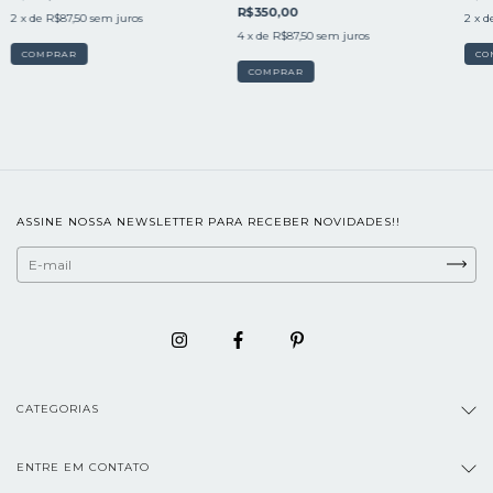
R$350,00
2
x de
R$87,50
sem juros
2
x d
4
x de
R$87,50
sem juros
COMPRAR
CO
COMPRAR
ASSINE NOSSA NEWSLETTER PARA RECEBER NOVIDADES!!
CATEGORIAS
ENTRE EM CONTATO