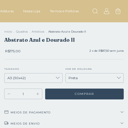
Molduras
Nossa Loja
Termos e Políticas
0
Início
.
Quadros
.
Artísticos
.
Abstrato Azul e Dourado ll
Abstrato Azul e Dourado ll
R$175,00
2
x de
R$87,50
sem juros
TAMANHO
COR DE MOLDURA
MEIOS DE PAGAMENTO
MEIOS DE ENVIO