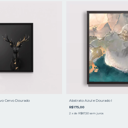
vo Cervo Dourado
Abstrato Azul e Dourado l
R$175,00
2
x de
R$87,50
sem juros