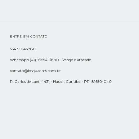
ENTRE EM CONTATO
554195543880
Whatsapp (41) 99554-3880 - Varejo e atacado
contato@losquadros.com.br
R. Carlos de Laet, 4431 - Hauer, Curitiba - PR, 81650-040